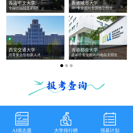
香港中文大学
香港城市大学
全国统招招生450名
50+专业面向全国独立招生
1
西安交通大学
香港都会大学
培育复合型创新人才
超40个专业面向内地自主招生
AI填志愿
大学排行榜
强基计划