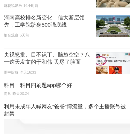
麻花说娱乐
16小时前
河南高校排名新变化：信大断层领
先，工学院跻身500强底线
烟台观察
6天前
央视怒批、目不识丁、脑袋空空？八
一这天发文的于和伟 丢尽了脸面
雨中绽放
昨天16:33
科目一科目四刷题app哪个好
尚凡
昨天03:24
利用未成年人喊网友“爸爸”博流量，多个主播账号被
封禁