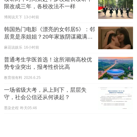
限改成三年，各校改法不一样
博闻说天下
13小时前
韩国热门电影《漂亮的女邻居5》：邻
居竟是亲姐姐？20年家族阴谋藏满细
节
麻花说娱乐
16小时前
普通考生学医首选！这所湖南高校优
势专业突出，报考性价比高
教育很有料
2026.6.25
一场省级大考，从上到下，层层失
守，社会公信还从何谈起？
墨染史程
昨天05:46