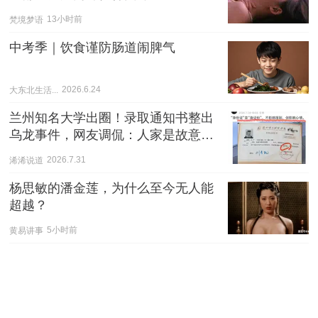
梵境梦语
13小时前
中考季｜饮食谨防肠道闹脾气
大东北生活...
2026.6.24
兰州知名大学出圈！录取通知书整出
乌龙事件，网友调侃：人家是故意写
错做广告的
浠浠说道
2026.7.31
杨思敏的潘金莲，为什么至今无人能
超越？
黄易讲事
5小时前