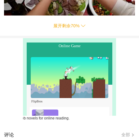
展开剩余
70
%
ee web novels for online reading.
评论
全部