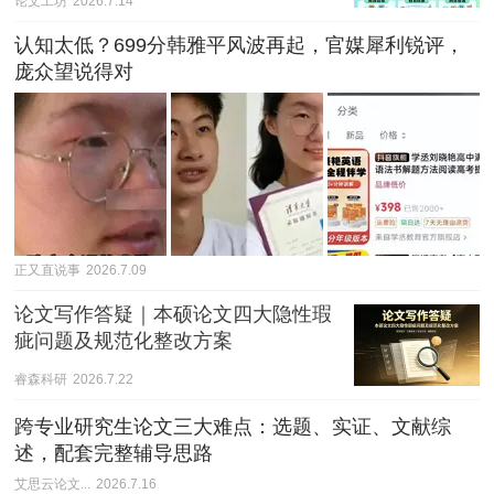
论文工坊
2026.7.14
认知太低？699分韩雅平风波再起，官媒犀利锐评，
庞众望说得对
正又直说事
2026.7.09
论文写作答疑｜本硕论文四大隐性瑕
疵问题及规范化整改方案
睿森科研
2026.7.22
跨专业研究生论文三大难点：选题、实证、文献综
述，配套完整辅导思路
艾思云论文...
2026.7.16