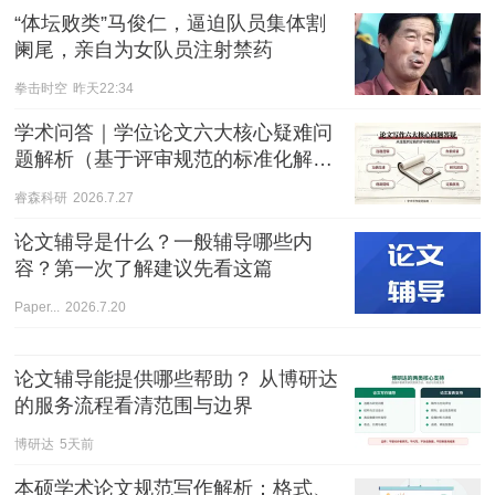
“体坛败类”马俊仁，逼迫队员集体割
阑尾，亲自为女队员注射禁药
拳击时空
昨天22:34
学术问答｜学位论文六大核心疑难问
题解析（基于评审规范的标准化解
答）
睿森科研
2026.7.27
论文辅导是什么？一般辅导哪些内
容？第一次了解建议先看这篇
Paper...
2026.7.20
论文辅导能提供哪些帮助？ 从博研达
的服务流程看清范围与边界
博研达
5天前
本硕学术论文规范写作解析：格式、