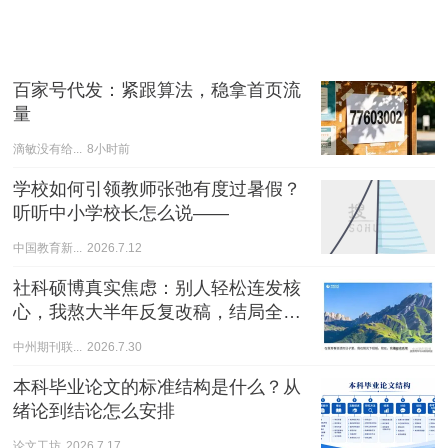
百家号代发：紧跟算法，稳拿首页流
量
滴敏没有给...
8小时前
学校如何引领教师张弛有度过暑假？
听听中小学校长怎么说——
中国教育新...
2026.7.12
社科硕博真实焦虑：别人轻松连发核
心，我熬大半年反复改稿，结局全是
退稿！
中州期刊联...
2026.7.30
本科毕业论文的标准结构是什么？从
绪论到结论怎么安排
论文工坊
2026.7.17