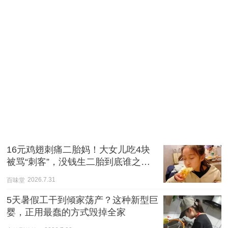
16元鸡翅刺痛二胎妈！大女儿吃4块
被骂“刺客”，没钱生二胎到底谁之
过？
百味堂
2026.7.31
5天暑假工干到倾家荡产？这种新型巨
婴，正用最蠢的方式毁掉全家