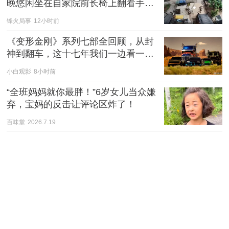
晚悠闲坐在自家院前长椅上翻看手
机，全程没有任何过激举动。
锋火局事
12小时前
《变形金刚》系列七部全回顾，从封
神到翻车，这十七年我们一边看一边
骂
小白观影
8小时前
“全班妈妈就你最胖！”6岁女儿当众嫌
弃，宝妈的反击让评论区炸了！
百味堂
2026.7.19