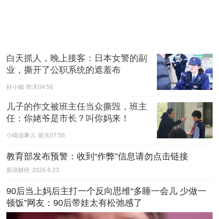
白天抓人，晚上接客：日本女警的副
业，撕开了公职系统的遮羞布
好小猫
昨天04:56
儿子的作文被班主任当众撕毁，班主
任：你姥爷是市长？叫你妈来！
小晴说事儿
前天07:56
教育部发布预警：收到“作弊”信息请勿点击链接
新浪财经
2026.6.23
90后当上妈后主打一个反向思维“多睡一会儿 少做一
顿饭”网友：90后带娃太有松弛感了