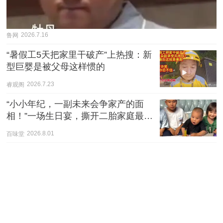
鲁网
2026.7.16
“暑假工5天把家里干破产”上热搜：新
型巨婴是被父母这样惯的
睿观阁
2026.7.23
“小小年纪，一副未来会争家产的面
相！”一场生日宴，撕开二胎家庭最丑
陋的遮羞布
百味堂
2026.8.01