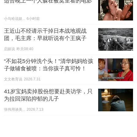
适合晚上一个人躲在被窝里看的电影
小马哈说娱...
6小时前
王近山不经请示干掉日本战地观战
团，毛主席：早就听说有个王疯子
启娱说
昨天08:40
“不如花5分钟洗个头！”清华妈妈给孩
子做辅食被喷：当你孩子真可怜！
文文教育说
2026.7.31
41岁宝妈卖掉股份想要赴美访学，只
为拉回深陷抑郁的儿子
张伟用谈美...
2026.7.13