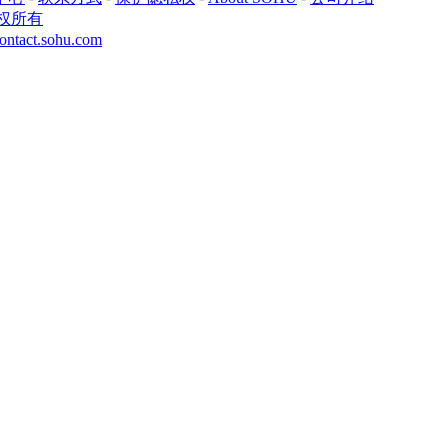
权所有
ontact.sohu.com