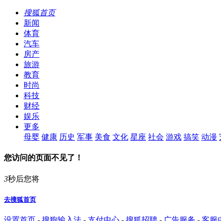
搜狐首页
新闻
体育
汽车
房产
旅游
教育
时尚
科技
财经
娱乐
更多
母婴
健康
历史
军事
美食
文化
星座
社会
游戏
搞笑
动漫
您访问的页面不见了！
3
秒后您将
去搜狐首页
设置首页
-
搜狗输入法
-
支付中心
-
搜狐招聘
-
广告服务
-
客服