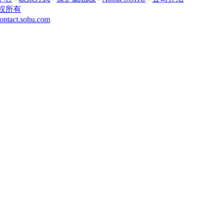
权所有
ontact.sohu.com