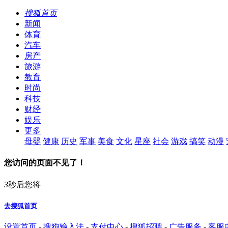
搜狐首页
新闻
体育
汽车
房产
旅游
教育
时尚
科技
财经
娱乐
更多
母婴
健康
历史
军事
美食
文化
星座
社会
游戏
搞笑
动漫
您访问的页面不见了！
3
秒后您将
去搜狐首页
设置首页
-
搜狗输入法
-
支付中心
-
搜狐招聘
-
广告服务
-
客服