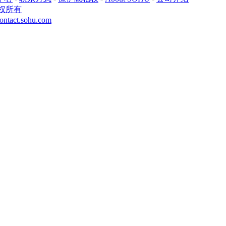
权所有
ontact.sohu.com