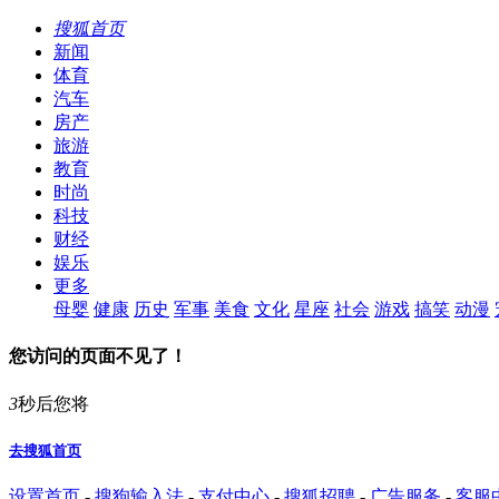
搜狐首页
新闻
体育
汽车
房产
旅游
教育
时尚
科技
财经
娱乐
更多
母婴
健康
历史
军事
美食
文化
星座
社会
游戏
搞笑
动漫
您访问的页面不见了！
3
秒后您将
去搜狐首页
设置首页
-
搜狗输入法
-
支付中心
-
搜狐招聘
-
广告服务
-
客服